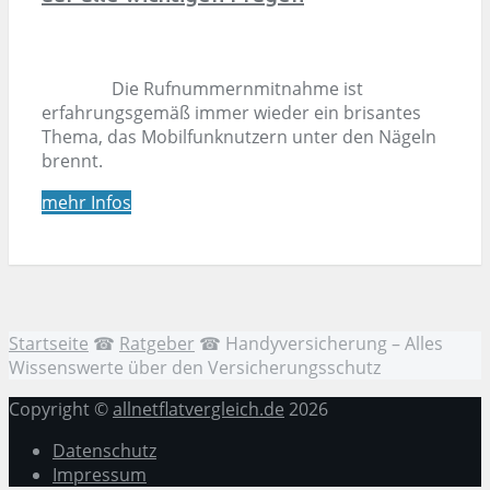
Die Rufnummernmitnahme ist
erfahrungsgemäß immer wieder ein brisantes
Thema, das Mobilfunknutzern unter den Nägeln
brennt.
mehr Infos
Startseite
☎
Ratgeber
☎
Handyversicherung – Alles
Wissenswerte über den Versicherungsschutz
Copyright ©
allnetflatvergleich.de
2026
Datenschutz
Impressum