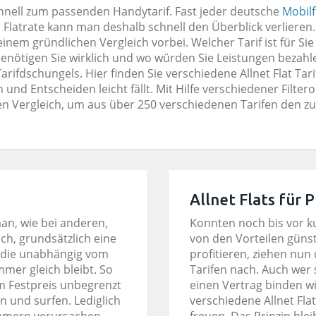
schnell zum passenden Handytarif. Fast jeder deutsche
Mobil
er Flatrate kann man deshalb schnell den Überblick verlier
nem gründlichen Vergleich vorbei. Welcher Tarif ist für Sie
enötigen Sie wirklich und wo würden Sie Leistungen bezahlen
Tarifdschungels. Hier finden Sie verschiedene Allnet Flat Tar
 und Entscheiden leicht fällt. Mit Hilfe verschiedener Filte
en Vergleich, um aus über 250 verschiedenen Tarifen den zu
Allnet Flats für
 man, wie bei anderen,
Konnten noch bis vor 
ch, grundsätzlich eine
von den Vorteilen günsti
 die unabhängig vom
profitieren, ziehen nun
mer gleich bleibt. So
Tarifen nach. Auch wer s
m Festpreis unbegrenzt
einen Vertrag binden wil
n und surfen. Lediglich
verschiedene Allnet Fla