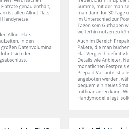
ummern verursachen
freuen. Das Prinzip blei
 Flatrate genau enthält,
Summe, mit der man sei
m ist allen Allnet Flats
man dann für 30 Tage u
nd Handynetze
Im Unterschied zur Pos
Tagen sein Guthaben wie
weiterhin nutzen zu kö
en Allnet Flats
ufzeiten, in den
Auch im Bereich Prepai
en großen Datenvolumina
Pakete, die man buchen 
lohnt sich der
Flat Vergleich definitiv
agsabschluss.
Details wie Anbieter, N
monatlichen Festpreis 
Prepaid-Variante ist al
angeboten werden, wäh
bequem ein neues Smar
mitfinanzieren kann. W
Handymodelle legt, soll