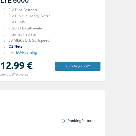
LTE 6000
FLAT ins Festnetz
FLAT in alle Handy-Netze
FLAT SMS
8 GB LTE
statt
6 GB
Internet Flatrate
50 Mbit/s LTE Surfspeed
O2 Netz
inkl.
EU-Roaming
12.99 €
zum Angebot*
monatl. Effektivpreis