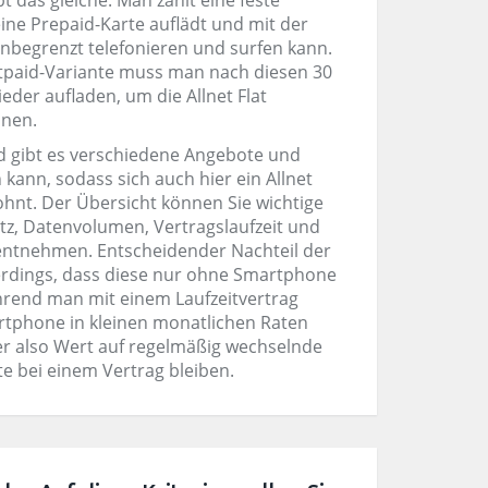
bt das gleiche: Man zahlt eine feste
ne Prepaid-Karte auflädt und mit der
nbegrenzt telefonieren und surfen kann.
tpaid-Variante muss man nach diesen 30
der aufladen, um die Allnet Flat
nnen.
d gibt es verschiedene Angebote und
kann, sodass sich auch hier ein Allnet
 lohnt. Der Übersicht können Sie wichtige
etz, Datenvolumen, Vertragslaufzeit und
entnehmen. Entscheidender Nachteil der
lerdings, dass diese nur ohne Smartphone
rend man mit einem Laufzeitvertrag
tphone in kleinen monatlichen Raten
er also Wert auf regelmäßig wechselnde
te bei einem Vertrag bleiben.