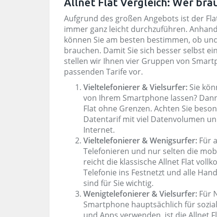
Allnet Flat Vergleich: Wer bra
Aufgrund des großen Angebots ist der Flat
immer ganz leicht durchzuführen. Anhand
können Sie am besten bestimmen, ob und w
brauchen. Damit Sie sich besser selbst e
stellen wir Ihnen vier Gruppen von Smar
passenden Tarife vor.
Vieltelefonierer & Vielsurfer:
Sie kön
von Ihrem Smartphone lassen? Dann l
Flat ohne Grenzen. Achten Sie beson
Datentarif mit viel Datenvolumen un
Internet.
Vieltelefonierer & Wenigsurfer:
Für a
Telefonieren und nur selten die mob
reicht die klassische Allnet Flat vo
Telefonie ins Festnetzt und alle Han
sind für Sie wichtig.
Wenigtelefonierer & Vielsurfer:
Für 
Smartphone hauptsächlich für sozia
und Apps verwenden, ist die Allnet F