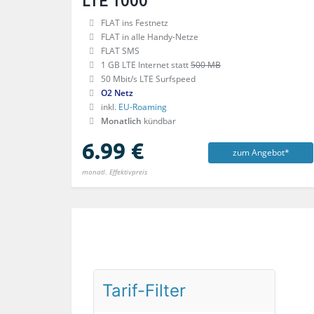
LTE 1000
FLAT ins Festnetz
FLAT in alle Handy-Netze
FLAT SMS
1 GB LTE Internet
statt
500 MB
50 Mbit/s LTE Surfspeed
O2 Netz
inkl.
EU-Roaming
Monatlich
kündbar
6.99 €
zum Angebot*
monatl. Effektivpreis