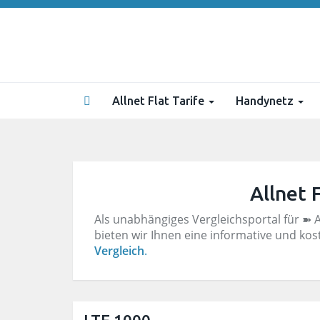
Skip
to
main
content
Allnet Flat Tarife
Handynetz
Allnet 
Als unabhängiges Vergleichsportal für ➽ Al
bieten wir Ihnen eine informative und kos
Vergleich
.