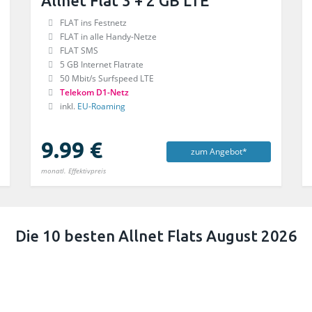
Allnet Flat 3 + 2 GB LTE
FLAT ins Festnetz
FLAT in alle Handy-Netze
FLAT SMS
5 GB Internet Flatrate
50 Mbit/s Surfspeed LTE
Telekom D1-Netz
inkl.
EU-Roaming
9.99 €
zum Angebot*
monatl. Effektivpreis
Die 10 besten Allnet Flats August 2026